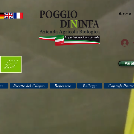
Area 
Vai a
tà
Ricette del Cilento
Benessere
Bellezza
Consigli Pratic