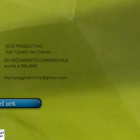
SITO PRODUTTIVO
Vari Uliveti nel Cilento
DISTACCAMENTO COMMERCIALE
anche a MILANO
mail:
poggiodininfa@gmail.com
el 10%