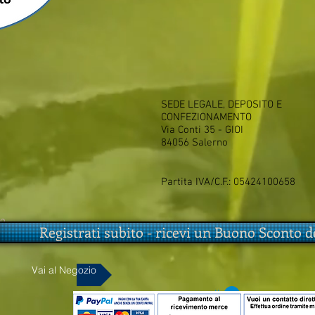
SEDE LEGALE, DEPOSITO E
CONFEZIONAMENTO
Via Conti 35 - GIOI
84056 Salerno
Partita IVA/C.F.:
05424100658
to
Registrati subito - ricevi un Buono Sconto d
Vai al Negozio