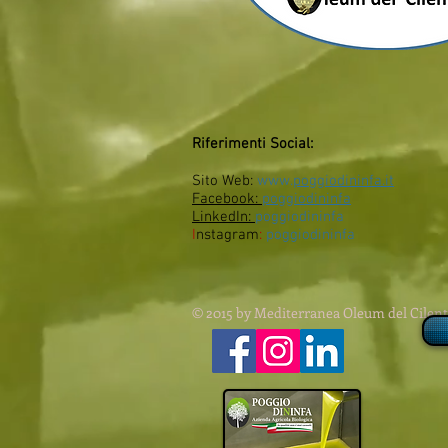
Riferimenti Social:
Sito Web:
www.
poggiodininfa.it
Facebook:
poggiodininfa
LinkedIn:
poggiodininfa
I
nstagram
:
poggiodininfa
© 2015 by Mediterranea Oleum del Cilen