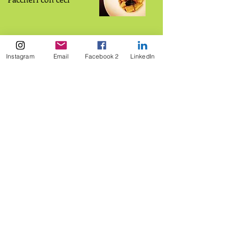
Asparagi a
susciello
Instagram
Email
Facebook 2
LinkedIn
Minestra strinta
Alici in tortiera
Baccala e patate