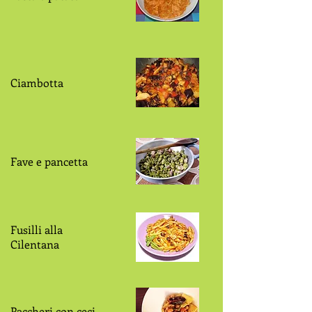
Ciambotta
Fave e pancetta
Fusilli alla
Cilentana
Paccheri con ceci