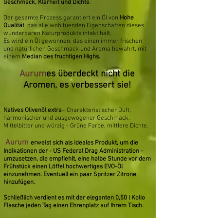
Geschmack, Klarheit und Dichte
.
Der gesamte Prozess garantiert ein Öl von
Hohe
Qualität
, das alle wohltuenden Eigenschaften dieses
wunderbaren Naturprodukts intakt hält.
Es wird ein Öl gewonnen, das einen immer frischen
und natürlichen Geschmack und Aroma bewahrt, mit
einem
Median des fruchtigen Highs.
Aurum
es überdeckt nicht die
Aromen, es verbessert sie!
Natives Olivenöl extra
– Charakteristischer Duft,
harmonischer und ausgewogener Geschmack.
Mittelbitter und würzig - Grüne Farbe, mittlere Dichte.
​
Aurum
erweist sich als ideales Produkt, um die
Indikationen der - US Federal Drag Administration -
umzusetzen, die empfiehlt, eine halbe Stunde vor dem
Frühstück einen Löffel hochwertiges EVO-Öl
einzunehmen. Eventuell ein paar Spritzer Zitrone
hinzufügen.
Schließlich verdient es mit der eleganten 0,50 l Kolio
Flasche jeden Tag einen Ehrenplatz auf Ihrem Tisch.