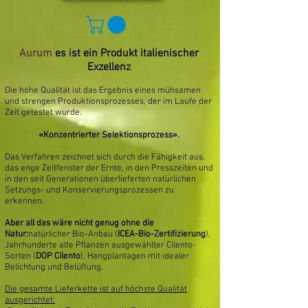
Aurum
es ist ein Produkt italienischer
Exzellenz
Die hohe Qualität ist das Ergebnis eines mühsamen
und strengen Produktionsprozesses, der im Laufe der
Zeit getestet wurde.
«Konzentrierter Selektionsprozess».
Das Verfahren zeichnet sich durch die Fähigkeit aus,
das enge Zeitfenster der Ernte, in den Presszeiten und
in den seit Generationen überlieferten natürlichen
Setzungs- und Konservierungsprozessen zu
erkennen.
Aber all das wäre nicht genug ohne die
Natur:
natürlicher Bio-Anbau (
ICEA-Bio-Zertifizierung
),
Jahrhunderte alte Pflanzen ausgewählter Cilento-
Sorten (
DOP Cilento
), Hangplantagen mit idealer
Belichtung und Belüftung.
Die gesamte Lieferkette ist auf höchste Qualität
ausgerichtet: