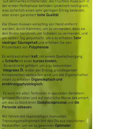
Gut definiertes Erntefenster, die Fruchtes muss sich in
der ersten Reifephase befinden (praktisch noch grün),
was sicherlich einen sehr geringen Ertrag bedeutet,
aber einen garantiert
hohe Qualität
.
Die Oliven müssen vorsichtig von Hand entfernt
werden, durch Kämmen, um zu vermeiden, dass sie
den Boden berühren, um Schäden zu vermeiden, und
am selben Tag gequetscht, um a zu erhalten
Sehr
niedriger Säuregehalt
und erhöhen Sie den
Prozentsatz von
Polyphenole
.
Es wird extrahiert
kalt
, mit einem Quetschvorgang
a
Schleife
mit einer
kurzes kneten.
Es wird nicht gefiltert, um a zu bekommen
Integrales Öl
, wobei der Entzug grundlegender
Komponenten vermieden wird, um alle Eigenschaften
intakt zu erhalten
Organoleptisch und
ernährungsphysiologisch.
Es wird mit alten Techniken in speziellen Behältern
gelagert Behälter und auf natürliche Weise dekantiert,
um das zu blockieren
Oxidationsprozess
und
die
Peroxide abbauen.
Wir fahren mit regelmäßigen manuellen
Trennungsmaßnahmen fort des Öls aus natürlichen
Reststoffen, um sie zu gewinnen
Optimaler